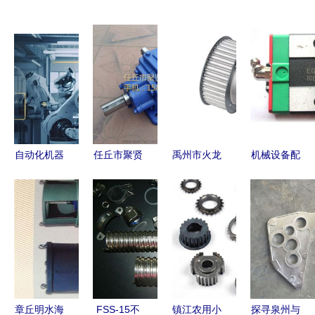
自动化机器
任丘市聚贤
禹州市火龙
机械设备配
人机械臂
机械配件厂
镇天龙机械
件采购攻略
现代化汽车
以自动化生
配件厂 以
厂家选择与
配件厂的智
产线赋能T
专业工艺打
自动化生产
能引擎
型与换向齿
造高性价比
线报价解析
轮箱制造新
同步轮
篇章
章丘明水海
FSS-15不
镇江农用小
探寻泉州与