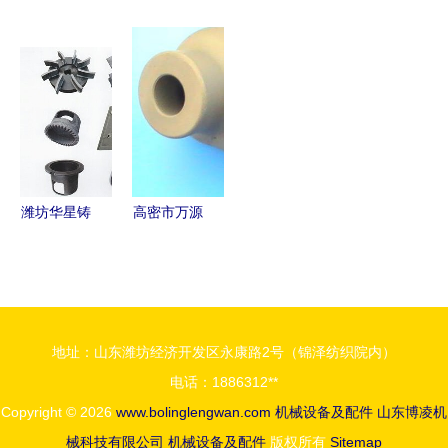
华机械配件
锈钢电气配
型机械 自
福州 重力
加工厂 机
管 DN32机
动化生产线
铸铝合金食
械设备与配
械设备过线
驱动产业升
品机械配件
件的专业制
管的可靠选
级与智慧农
的专业供应
造专家
择
业新篇章
与市场指南
潍坊华星铸
高密市万源
造机械 铝
机械设备有
设备供应的
限公司 深
专业之选
耕机械设备
与配件领域
地址：山东潍坊经济开发区永康路2号（锦泽纺织院内）
的专业力量
电话：1886312**
Copyright © 2026
www.bolinglengwan.com
机械设备及配件
山东博凌机
械科技有限公司
机械设备及配件
版权所有
Sitemap