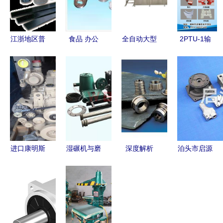
江浙地区普
食品 办公
全自动大型
2PTU-1输
旭真空泵原
包装机械配
豆制品生产
出齿轮 双
装配件代理
件
线 助力豆
志煤机配件
价格 江浙
制品工厂早
厂家直供，
地区普旭真
投产、早盈
品质与服务
空泵原装配
利的自动化
的双重保障
件代理型号
利器
规格
进口康明斯
湿碾机与磨
深度解析
泊头市启源
QSL9发动
金机配件
机械配件的
机械设备制
机 工程机
矿山机械及
制造批发、
造 一站式
械动力的可
选矿设备自
供应生态与
汽车摩托车
靠之选
动化的核心
厂家的跨界
配件供应商