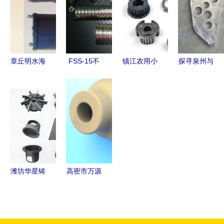
能引擎
型与换向齿
造高性价比
线报价解析
轮箱制造新
同步轮
篇章
章丘明水海
FSS-15不
镇江农用小
探寻泉州与
华机械配件
锈钢电气配
型机械 自
福州 重力
加工厂 机
管 DN32机
动化生产线
铸铝合金食
械设备与配
械设备过线
驱动产业升
品机械配件
件的专业制
管的可靠选
级与智慧农
的专业供应
造专家
择
业新篇章
与市场指南
潍坊华星铸
高密市万源
造机械 铝
机械设备有
设备供应的
限公司 深
专业之选
耕机械设备