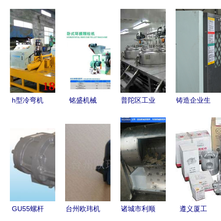
h型冷弯机
铭盛机械
普陀区工业
铸造企业生
阿拉善-哪
深耕生物质
设备回收，
产忙 自动
里有卖？机
设备与环模
您的可靠物
化生产线高
械设备及配
配件，自动
资处理伙伴
效运转
件采购指南
化产线引领
行业智造升
级
GU55螺杆
台州欧玮机
诸城市利顺
遵义厦工