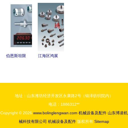
压缩机机头
械 自动化
机械厂 打
40B装载机
高效可靠的
生产线与农
造自动化生
配件选购指
机械及行业
机配件产品
产线，引领
南 性能与
设备核心组
列表全解析
机械及配件
价格分析
件
产业升级
伯恩斯坦限
江海区鸿展
位开关 自
玻璃机械配
动化生产线
件行机械设
中的关键机
备及配件报
械配件
价与服务概
地址：山东潍坊经济开发区永康路2号（锦泽纺织院内）
览
电话：1886312**
Copyright © 2026
www.bolinglengwan.com
机械设备及配件
山东博凌机
械科技有限公司
机械设备及配件
版权所有
Sitemap