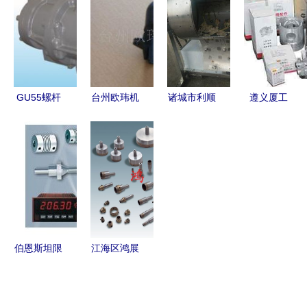
械设备及配
配件，自动
资处理伙伴
效运转
件采购指南
化产线引领
行业智造升
级
GU55螺杆
台州欧玮机
诸城市利顺
遵义厦工
压缩机机头
械 自动化
机械厂 打
40B装载机
高效可靠的
生产线与农
造自动化生
配件选购指
机械及行业
机配件产品
产线，引领
南 性能与
设备核心组
列表全解析
机械及配件
价格分析
件
产业升级
伯恩斯坦限
江海区鸿展
位开关 自
玻璃机械配
动化生产线
件行机械设