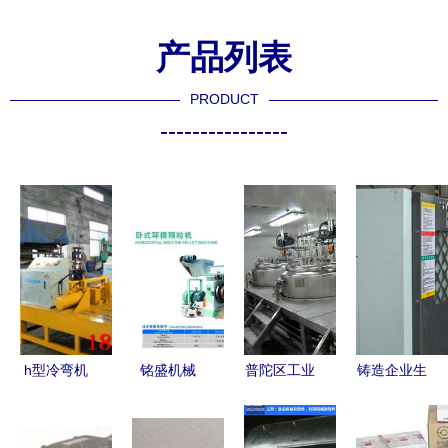
产品列表
PRODUCT
----------------
h型冷弯机
铭盛机械
普陀区工业
铸造企业生
阿拉善-哪
深耕生物质
设备回收，
产忙 自动
里有卖？机
设备与环模
您的可靠物
化生产线高